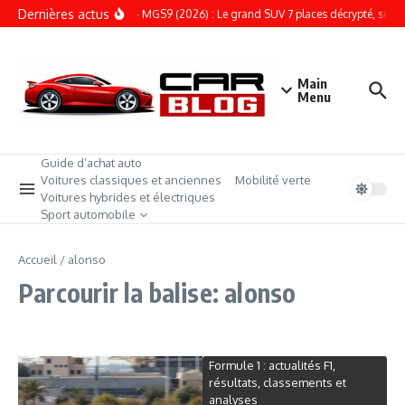
Aller au contenu
Dernières actus
ESSAI – MGS9 (2026) : Le grand SUV 7 places décrypté, son prix 
Main
Menu
Guide d’achat auto
Voitures classiques et anciennes
Mobilité verte
Voitures hybrides et électriques
Sport automobile
Accueil
/
alonso
Parcourir la balise: alonso
Formule 1 : actualités F1,
résultats, classements et
analyses