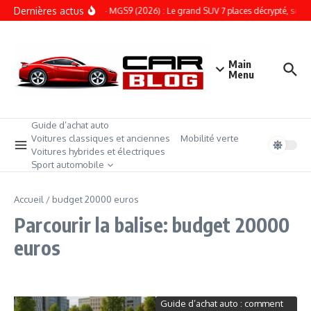
Aller au contenu
Dernières actus
ESSAI – MGS9 (2026) : Le grand SUV 7 places décrypté, son prix
Main
Menu
Guide d’achat auto
Voitures classiques et anciennes
Mobilité verte
Voitures hybrides et électriques
Sport automobile
Accueil
/
budget 20000 euros
Parcourir la balise: budget 20000
euros
Guide d’achat auto : comment