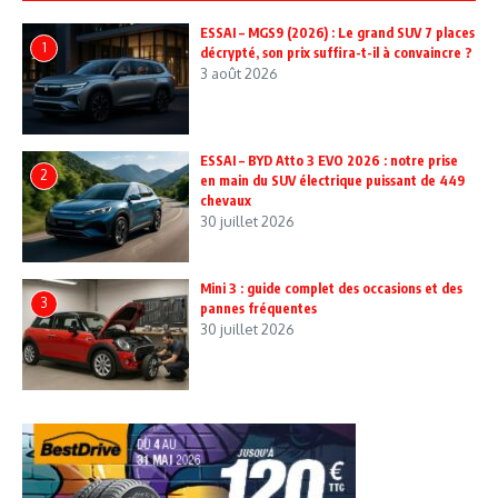
ESSAI – MGS9 (2026) : Le grand SUV 7 places
1
décrypté, son prix suffira-t-il à convaincre ?
3 août 2026
ESSAI – BYD Atto 3 EVO 2026 : notre prise
2
en main du SUV électrique puissant de 449
chevaux
30 juillet 2026
Mini 3 : guide complet des occasions et des
3
pannes fréquentes
30 juillet 2026