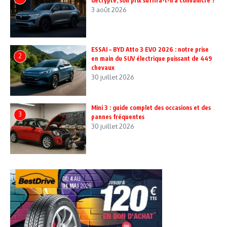
décrypté, son prix suffira-t-il à convaincre ?
3 août 2026
ESSAI – BYD Atto 3 EVO 2026 : notre prise
2
en main du SUV électrique puissant de 449
chevaux
30 juillet 2026
Mini 3 : guide complet des occasions et des
3
pannes fréquentes
30 juillet 2026