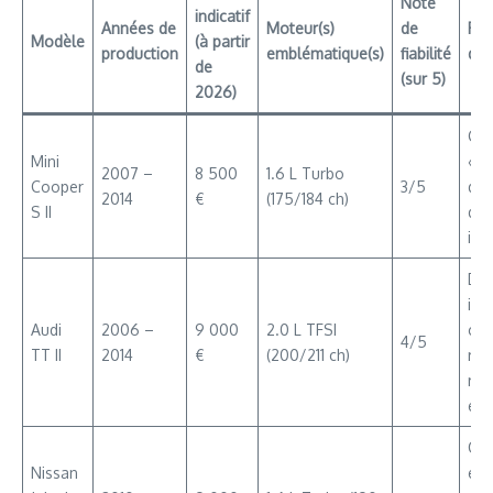
Note
indicatif
Années de
Moteur(s)
de
Poi
Modèle
(à partir
production
emblématique(s)
fiabilité
dist
de
(sur 5)
2026)
Con
Mini
« k
2007 –
8 500
1.6 L Turbo
Cooper
3/5
dyn
2014
€
(175/184 ch)
S II
des
ico
Des
int
Audi
2006 –
9 000
2.0 L TFSI
co
4/5
TT II
2014
€
(200/211 ch)
rou
rig
eff
Ori
Nissan
est