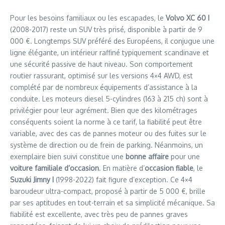
Pour les besoins familiaux ou les escapades, le
Volvo XC 60 I
(2008-2017) reste un SUV très prisé, disponible à partir de 9
000 €. Longtemps SUV préféré des Européens, il conjugue une
ligne élégante, un intérieur raffiné typiquement scandinave et
une sécurité passive de haut niveau. Son comportement
routier rassurant, optimisé sur les versions 4×4 AWD, est
complété par de nombreux équipements d’assistance à la
conduite. Les moteurs diesel 5-cylindres (163 à 215 ch) sont à
privilégier pour leur agrément. Bien que des kilométrages
conséquents soient la norme à ce tarif, la fiabilité peut être
variable, avec des cas de pannes moteur ou des fuites sur le
système de direction ou de frein de parking. Néanmoins, un
exemplaire bien suivi constitue une
bonne affaire
pour une
voiture familiale d’occasion
. En matière d’
occasion fiable
, le
Suzuki Jimny I
(1998-2022) fait figure d’exception. Ce 4×4
baroudeur ultra-compact, proposé à partir de 5 000 €, brille
par ses aptitudes en tout-terrain et sa simplicité mécanique. Sa
fiabilité est excellente, avec très peu de pannes graves