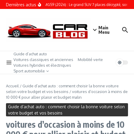
Aller au contenu
Dernières actus
ESSAI – MGS9 (2026) : Le grand SUV 7 places décrypté, son prix suf
Main
Menu
Guide d’achat auto
Voitures classiques et anciennes
Mobilité verte
Voitures hybrides et électriques
Sport automobile
Accueil
/
Guide d’achat auto : comment choisir la bonne voiture
selon votre budget et vos besoins
/
voitures d’occasion à moins de
10 000 € pour allier plaisir et budget malin
Guide d’achat auto : comment choisir la bonne voiture selon
votre budget et vos besoins
voitures d’occasion à moins de 10