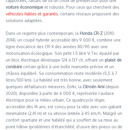
rapportées, faisant de lui un choix de prédilection pour une
voiture économique
et robuste. Pour ceux qui cherchent des
véhicules fiables et garantis
, certains réseaux proposent des
solutions adaptées.
Dans un registre plus contemporain, la
Honda CR-Z
(2010-
2014), un coupé hybride accessible dès 9 000 €, combine une
ligne évocatrice des CR-X des années 80/90 avec une
motorisation écologique. Son petit 1.5 litre V-Tec épaulé par
un bloc électrique développe 124 à 137 ch, offrant un
plaisir de
conduire
certain grâce à une boîte manuelle précise et un
châssis équilibré. Sa consommation reste modérée (5,5 à 7
litres/100 km). La fiabilité est très bonne, avec seulement
quelques défaillances mineures. Enfin, la
Citroën Ami
(depuis
2020), disponible à partir de 6 000 €, représente l’audace
électrique pour le milieu urbain. Ce quadricycle léger,
accessible dès 14 ans, est conçu pour la ville avec son gabarit
minimaliste (2,41 m) et sa vitesse limitée à 45 km/h. Malgré un
confort spartiate et une fiabilité qui a souffert de sa mise au
point hâtive (problèmes d’étanchéité, d’usure des pneus ou de