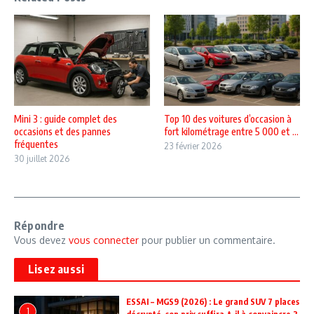
Mini 3 : guide complet des
Top 10 des voitures d’occasion à
occasions et des pannes
fort kilométrage entre 5 000 et ...
fréquentes
23 février 2026
30 juillet 2026
Répondre
Vous devez
vous connecter
pour publier un commentaire.
Lisez aussi
ESSAI – MGS9 (2026) : Le grand SUV 7 places
1