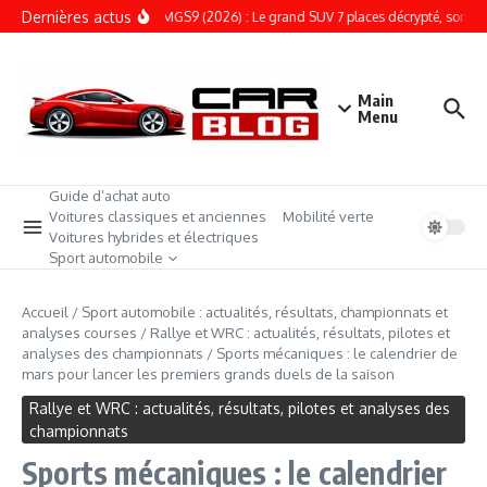
Aller au contenu
Dernières actus
ESSAI – MGS9 (2026) : Le grand SUV 7 places décrypté, son prix su
Main
Menu
Guide d’achat auto
Voitures classiques et anciennes
Mobilité verte
Voitures hybrides et électriques
Sport automobile
Accueil
/
Sport automobile : actualités, résultats, championnats et
analyses courses
/
Rallye et WRC : actualités, résultats, pilotes et
analyses des championnats
/
Sports mécaniques : le calendrier de
mars pour lancer les premiers grands duels de la saison
Rallye et WRC : actualités, résultats, pilotes et analyses des
championnats
Sports mécaniques : le calendrier