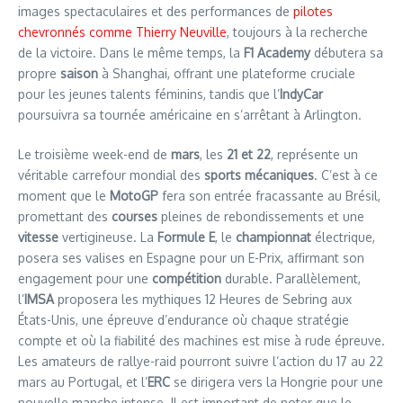
images spectaculaires et des performances de
pilotes
chevronnés comme Thierry Neuville
, toujours à la recherche
de la victoire. Dans le même temps, la
F1 Academy
débutera sa
propre
saison
à Shanghai, offrant une plateforme cruciale
pour les jeunes talents féminins, tandis que l’
IndyCar
poursuivra sa tournée américaine en s’arrêtant à Arlington.
Le troisième week-end de
mars
, les
21 et 22
, représente un
véritable carrefour mondial des
sports mécaniques
. C’est à ce
moment que le
MotoGP
fera son entrée fracassante au Brésil,
promettant des
courses
pleines de rebondissements et une
vitesse
vertigineuse. La
Formule E
, le
championnat
électrique,
posera ses valises en Espagne pour un E-Prix, affirmant son
engagement pour une
compétition
durable. Parallèlement,
l’
IMSA
proposera les mythiques 12 Heures de Sebring aux
États-Unis, une épreuve d’endurance où chaque stratégie
compte et où la fiabilité des machines est mise à rude épreuve.
Les amateurs de rallye-raid pourront suivre l’action du 17 au 22
mars au Portugal, et l’
ERC
se dirigera vers la Hongrie pour une
nouvelle manche intense. Il est important de noter que le