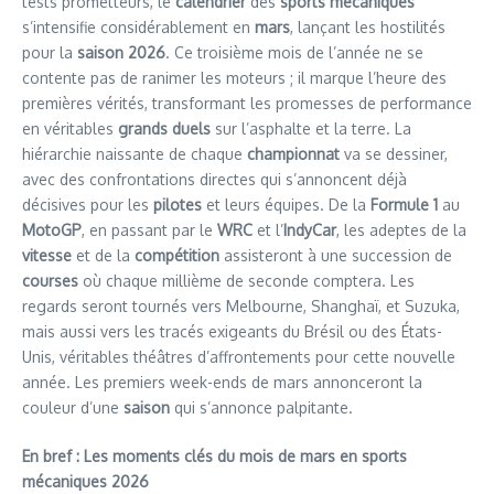
tests prometteurs, le
calendrier
des
sports mécaniques
s’intensifie considérablement en
mars
, lançant les hostilités
pour la
saison 2026
. Ce troisième mois de l’année ne se
contente pas de ranimer les moteurs ; il marque l’heure des
premières vérités, transformant les promesses de performance
en véritables
grands duels
sur l’asphalte et la terre. La
hiérarchie naissante de chaque
championnat
va se dessiner,
avec des confrontations directes qui s’annoncent déjà
décisives pour les
pilotes
et leurs équipes. De la
Formule 1
au
MotoGP
, en passant par le
WRC
et l’
IndyCar
, les adeptes de la
vitesse
et de la
compétition
assisteront à une succession de
courses
où chaque millième de seconde comptera. Les
regards seront tournés vers Melbourne, Shanghaï, et Suzuka,
mais aussi vers les tracés exigeants du Brésil ou des États-
Unis, véritables théâtres d’affrontements pour cette nouvelle
année. Les premiers week-ends de mars annonceront la
couleur d’une
saison
qui s’annonce palpitante.
En bref : Les moments clés du mois de mars en sports
mécaniques 2026