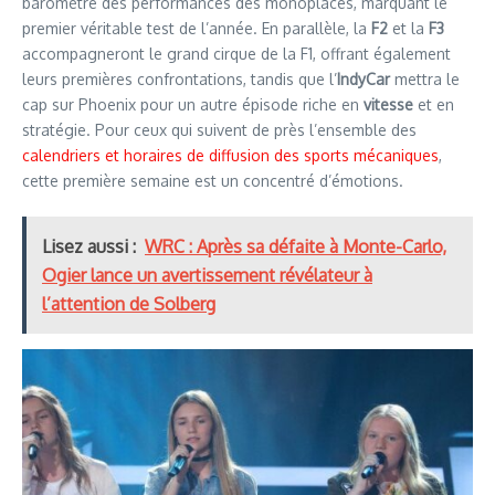
baromètre des performances des monoplaces, marquant le
premier véritable test de l’année. En parallèle, la
F2
et la
F3
accompagneront le grand cirque de la F1, offrant également
leurs premières confrontations, tandis que l’
IndyCar
mettra le
cap sur Phoenix pour un autre épisode riche en
vitesse
et en
stratégie. Pour ceux qui suivent de près l’ensemble des
calendriers et horaires de diffusion des sports mécaniques
,
cette première semaine est un concentré d’émotions.
Lisez aussi :
WRC : Après sa défaite à Monte-Carlo,
Ogier lance un avertissement révélateur à
l’attention de Solberg