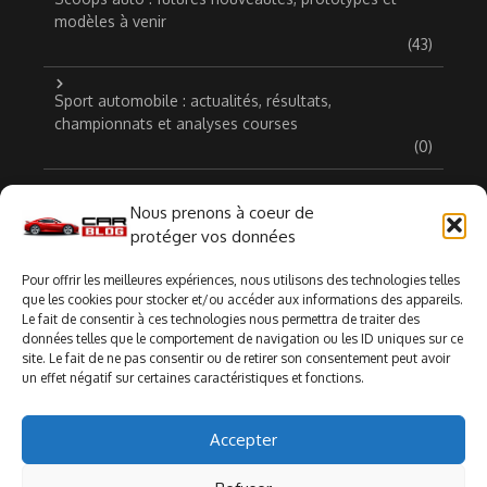
modèles à venir
(43)
Sport automobile : actualités, résultats,
championnats et analyses courses
(0)
Voitures anciennes, classiques et de collection
(22)
Nous prenons à coeur de
protéger vos données
Voitures hybrides et électriques : actualités, essais et
guide d’achat complet
Pour offrir les meilleures expériences, nous utilisons des technologies telles
(23)
que les cookies pour stocker et/ou accéder aux informations des appareils.
Le fait de consentir à ces technologies nous permettra de traiter des
données telles que le comportement de navigation ou les ID uniques sur ce
site. Le fait de ne pas consentir ou de retirer son consentement peut avoir
un effet négatif sur certaines caractéristiques et fonctions.
Ce site participe au Programme Partenaires d’Amazon EU, un
programme d’affiliation conçu pour permettre à des sites de
Accepter
percevoir une rémunération grâce à la création de liens vers
Amazon.fr.